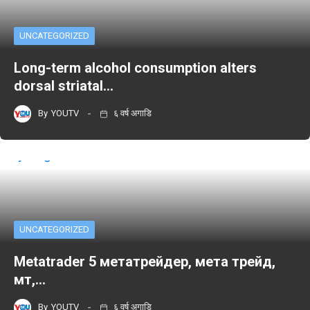
UNCATEGORIZED
Long-term alcohol consumption alters
dorsal striatal…
By
YOUTV
६ वर्ष अगाडि
UNCATEGORIZED
Metatrader 5 метатрейдер, мета трейд,
мт,…
By
YOUTV
६ वर्ष अगाडि