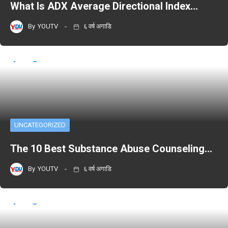
What Is ADX Average Directional Index…
By
YOUTV
६ वर्ष अगाडि
UNCATEGORIZED
The 10 Best Substance Abuse Counseling…
By
YOUTV
६ वर्ष अगाडि