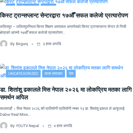
देश
राष्ट्रिय खबर
समाचार
किस्ट ट्रान्सप्लान्ट सेन्टरद्वारा १७औँ सफल कलेजो प्रत्यारोपण
ललितपुर – ललितपुरस्थित किस्ट शिक्षण अस्पताल अन्तर्गतको किस्ट ट्रान्सप्लान्ट सेन्टर ले निजी
क्षेत्रको आफ्नो १७औँ सफल कलेजो प्रत्यारोपण…
By
Birgunj
३ हप्ता अगाडि
UNCATEGORIZED
ताजा समाचार
देश
डा. शितांशु ढकालले मिस नेपाल २०२६ मा लोकप्रिय मतका लागि
समर्थन अपिल
काठमाडौं । मिस नेपाल २०२६ की प्रतियोगी प्रतियोगी नम्बर १३ डा. शितांशु ढकाल ले आफूलाई
Dabur Real Miss…
By
YOUTV Nepal
४ हप्ता अगाडि