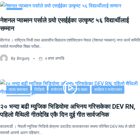
समाचार
नेशनल प्याब्सन पर्साले गर्‍यो एसईईका उत्कृष्ट ५६ विद्यार्थीलाई
सम्मान
वीरगंज । राष्ट्रिय निजी तथा आवासीय विद्यालय एशोसिएसन नेपाल (नेशनल प्याब्सन) नगर कार्य समिति
पर्साले माध्यमिक शिक्षा परीक्षा…
By
Birgunj
४ हप्ता अगाडि
ताजा समाचार
भिडियो
मनोरञ्न
राष्ट्रिय खबर
साहित्य र मनोरञ्जन
सूचना-प्रविधि
२० भन्दा बढी म्युजिक भिडियोमा अभिनय गरिसकेका DEV RN,
पहिलो मैथिली गीतदेखि एकै दिन दुई गीत सार्वजनिक
काठमाडौं । नेपाली म्युजिक भिडियो क्षेत्रमा उदाउँदा कलाकारका रूपमा परिचित DEV RN ले छोटो
समयमै आफ्नो अलग पहिचान…