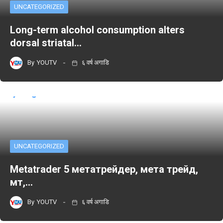
UNCATEGORIZED
Long-term alcohol consumption alters
dorsal striatal…
By
YOUTV
६ वर्ष अगाडि
UNCATEGORIZED
Metatrader 5 метатрейдер, мета трейд,
мт,…
By
YOUTV
६ वर्ष अगाडि