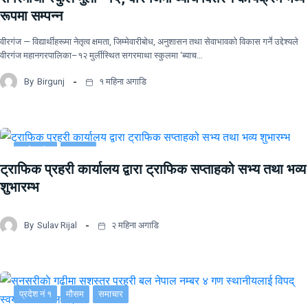
रूपमा सम्पन्न
वीरगंज — विद्यार्थीहरूमा नेतृत्व क्षमता, जिम्मेवारीबोध, अनुशासन तथा सेवाभावको विकास गर्ने उद्देश्यले
वीरगंज महानगरपालिका–१२ मुर्लीस्थित सगरमाथा स्कुलमा ‘ब्याच…
By
Birgunj
१ महिना अगाडि
प्रदेश नं २
समाचार
ट्राफिक प्रहरी कार्यालय द्वारा ट्राफिक सप्ताहको सभ्य तथा भव्य
शुभारम्भ
By
Sulav Rijal
२ महिना अगाडि
प्रदेश नं १
मौसम
समाचार