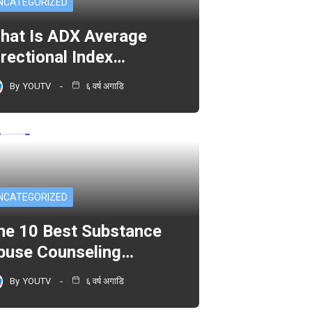
NCATEGORIZED
hat Is ADX Average
irectional Index…
By
YOUTV
६ वर्ष अगाडि
NCATEGORIZED
he 10 Best Substance
buse Counseling…
By
YOUTV
६ वर्ष अगाडि