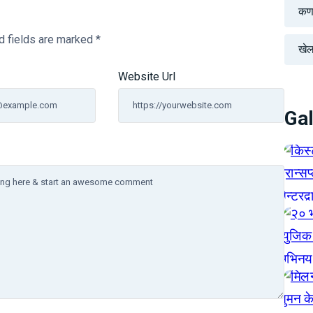
कर्
d fields are marked
*
खे
Website Url
Gal