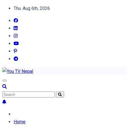
Thu. Aug 6th, 2026
You TV Nepal
News Portal
Home