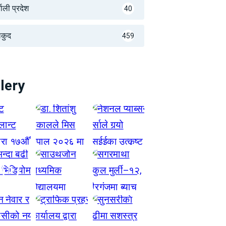
णाली प्रदेश
40
लकुद
459
lery