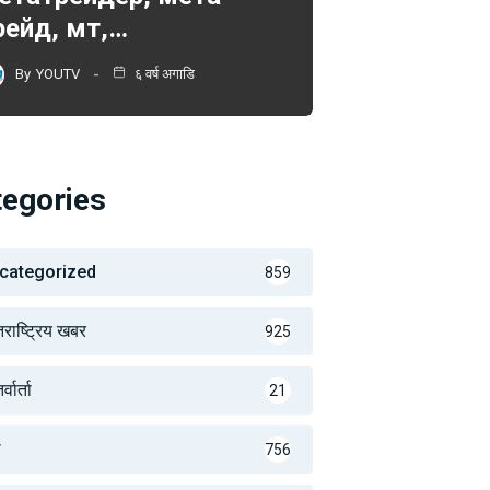
рейд, мт,…
By
YOUTV
६ वर्ष अगाडि
tegories
categorized
859
तराष्ट्रिय खबर
925
्वार्ता
21
थ
756