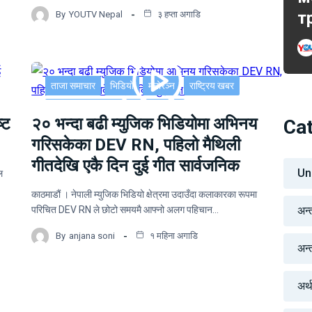
т
By
YOUTV Nepal
३ हप्ता अगाडि
ताजा समाचार
भिडियो
मनोरञ्न
राष्ट्रिय खबर
साहित्य र मनोरञ्जन
सूचना-प्रविधि
्ट
२० भन्दा बढी म्युजिक भिडियोमा अभिनय
Ca
गरिसकेका DEV RN, पहिलो मैथिली
गीतदेखि एकै दिन दुई गीत सार्वजनिक
Un
ल
काठमाडौं । नेपाली म्युजिक भिडियो क्षेत्रमा उदाउँदा कलाकारका रूपमा
परिचित DEV RN ले छोटो समयमै आफ्नो अलग पहिचान…
अन्
By
anjana soni
१ महिना अगाडि
अन्तर
अर्