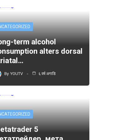
NCATEGORIZED
ong-term alcohol
onsumption alters dorsal
triatal…
By
YOUTV
६ वर्ष अगाडि
NCATEGORIZED
etatrader 5
етатрейдер, мета