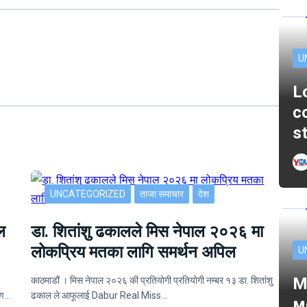
U
L
c
s
UNCATEGORIZED
ताजा समाचार
देश
ल
डा. शितांशु ढकालले मिस नेपाल २०२६ मा
लोकप्रिय मतका लागि समर्थन अपिल
U
M
काठमाडौं । मिस नेपाल २०२६ की प्रतियोगी प्रतियोगी नम्बर १३ डा. शितांशु
ोपण…
ढकाल ले आफूलाई Dabur Real Miss…
м