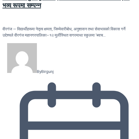
भव्य रूपमा सम्पन्न
वीरगंज — विद्यार्थीहरूमा नेतृत्व क्षमता, जिम्मेवारीबोध, अनुशासन तथा सेवाभावको विकास गर्ने
उद्देश्यले वीरगंज महानगरपालिका–१२ मुर्लीस्थित सगरमाथा स्कुलमा ‘ब्याच…
By
Birgunj