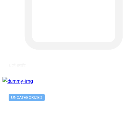
६ वर्ष अगाडि
UNCATEGORIZED
The 10 Best Substance Abuse
Counseling…