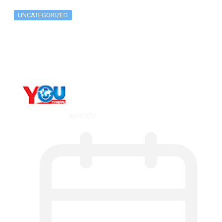
UNCATEGORIZED
What Is ADX Average Directional Index…
By
YOUTV