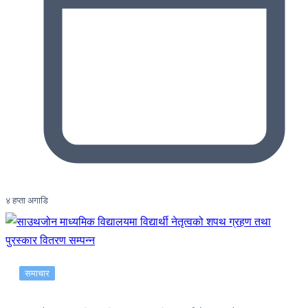
४ हप्ता अगाडि
समाचार