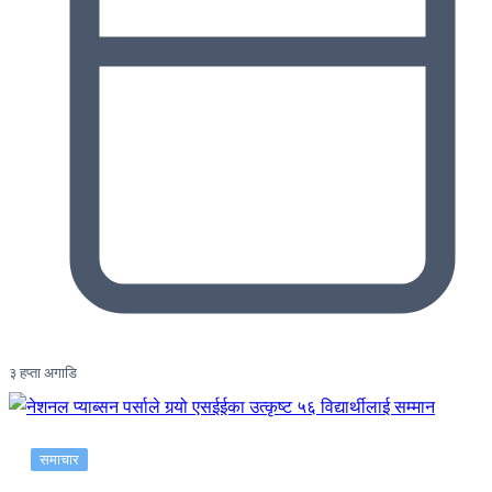
३ हप्ता अगाडि
समाचार