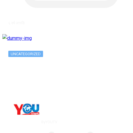
६ वर्ष अगाडि
UNCATEGORIZED
Long-term alcohol consumption alters
dorsal striatal…
By
YOUTV