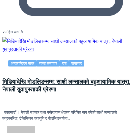
२ महिना अगाडि
अन्तराष्ट्रिय खबर
ताजा समाचार
देश
समाचार
मिडियादेखि मोडलिङसम्म: साक्षी लम्सालको बहुआयामिक यात्रा,
नेपाली युवापुस्ताकी प्रेरणा
काठमाडौं । नेपाली सञ्चार तथा मनोरञ्जन क्षेत्रमा परिचित नाम बनेकी साक्षी लम्सालले
पत्रकारिता, टेलिभिजन प्रस्तुति र मोडलिङमार्फत…