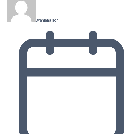
By
anjana soni