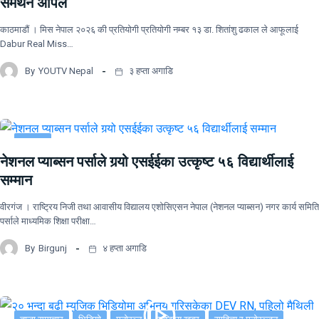
समर्थन अपिल
काठमाडौं । मिस नेपाल २०२६ की प्रतियोगी प्रतियोगी नम्बर १३ डा. शितांशु ढकाल ले आफूलाई
Dabur Real Miss…
By
YOUTV Nepal
३ हप्ता अगाडि
समाचार
नेशनल प्याब्सन पर्साले गर्‍यो एसईईका उत्कृष्ट ५६ विद्यार्थीलाई
सम्मान
वीरगंज । राष्ट्रिय निजी तथा आवासीय विद्यालय एशोसिएसन नेपाल (नेशनल प्याब्सन) नगर कार्य समिति
पर्साले माध्यमिक शिक्षा परीक्षा…
By
Birgunj
४ हप्ता अगाडि