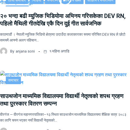
ताजा समाचार
भिडियो
मनोरञ्न
राष्ट्रिय खबर
साहित्य र मनोरञ्जन
सूचना-प्रविधि
२० भन्दा बढी म्युजिक भिडियोमा अभिनय गरिसकेका DEV RN,
पहिलो मैथिली गीतदेखि एकै दिन दुई गीत सार्वजनिक
काठमाडौं । नेपाली म्युजिक भिडियो क्षेत्रमा उदाउँदा कलाकारका रूपमा परिचित DEV RN ले छोटो
समयमै आफ्नो अलग पहिचान…
By
anjana soni
१ महिना अगाडि
समाचार
साउथजोन माध्यमिक विद्यालयमा विद्यार्थी नेतृत्वको शपथ ग्रहण
तथा पुरस्कार वितरण सम्पन्न
वीरगंज — वीरगंज महानगरपालिका–१३ स्थित साउथजोन माध्यमिक विद्यालयमा शैक्षिक सत्र २०८३
का लागि चयन भएका नयाँ विद्यार्थी नेतृत्वको…