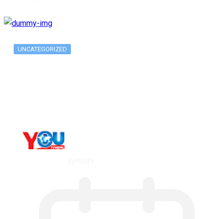
UNCATEGORIZED
Metatrader 5 метатрейдер, мета трейд,
мт,…
By
YOUTV