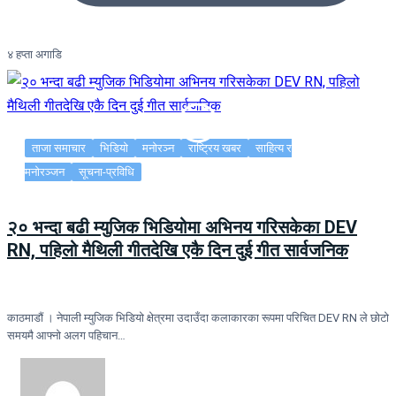
४ हप्ता अगाडि
ताजा समाचार
भिडियो
मनोरञ्न
राष्ट्रिय खबर
साहित्य र
मनोरञ्जन
सूचना-प्रविधि
२० भन्दा बढी म्युजिक भिडियोमा अभिनय गरिसकेका DEV
RN, पहिलो मैथिली गीतदेखि एकै दिन दुई गीत सार्वजनिक
काठमाडौं । नेपाली म्युजिक भिडियो क्षेत्रमा उदाउँदा कलाकारका रूपमा परिचित DEV RN ले छोटो
समयमै आफ्नो अलग पहिचान…