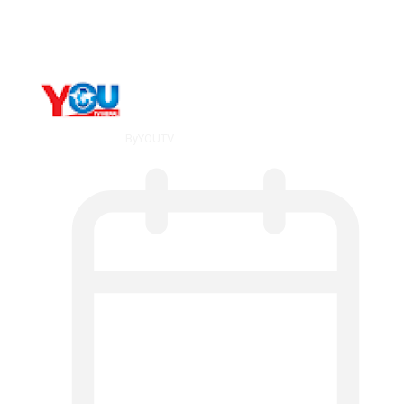
Counseling…
By
YOUTV