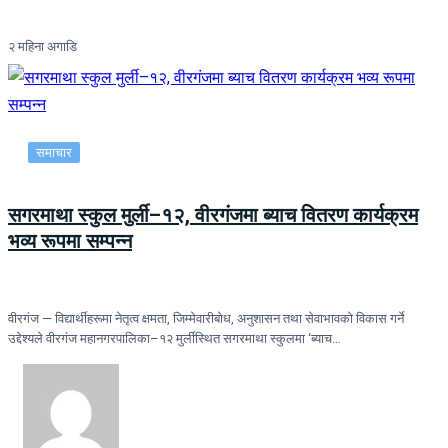
२ महिना अगाडि
समाचार
सगरमाथा स्कुल मुर्ली–१२, वीरगंजमा ब्याच वितरण कार्यक्रम
भव्य रूपमा सम्पन्न
वीरगंज — विद्यार्थीहरूमा नेतृत्व क्षमता, जिम्मेवारीबोध, अनुशासन तथा सेवाभावको विकास गर्ने
उद्देश्यले वीरगंज महानगरपालिका–१२ मुर्लीस्थित सगरमाथा स्कुलमा ‘ब्याच…