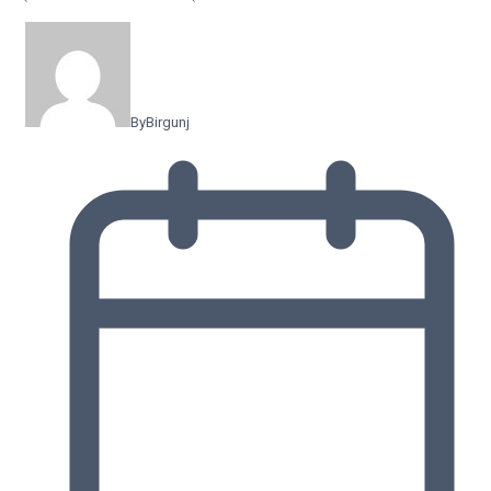
By
Birgunj