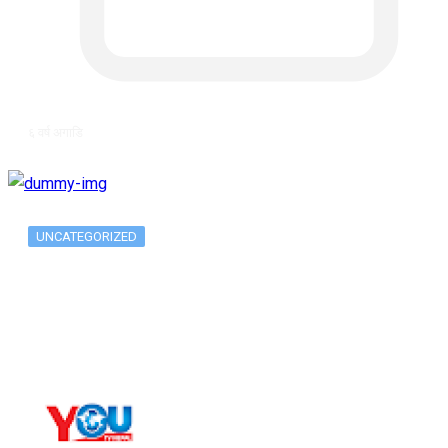
६ वर्ष अगाडि
UNCATEGORIZED
Long-term alcohol consumption alters
dorsal striatal…