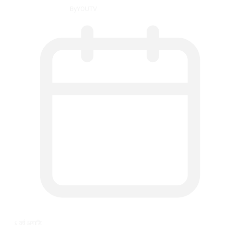
By
YOUTV
६ वर्ष अगाडि