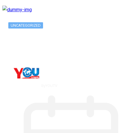
UNCATEGORIZED
What Is ADX Average Directional Index…
By
YOUTV