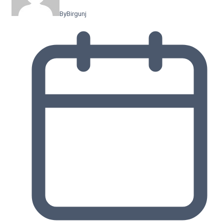
By
Birgunj