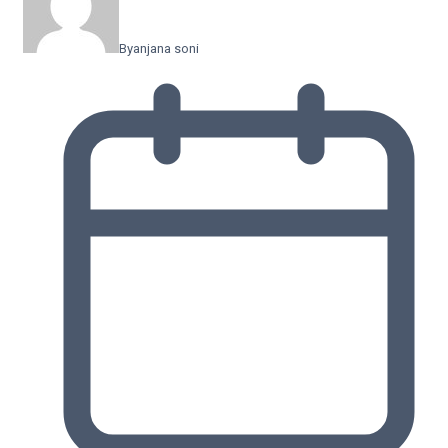
By
anjana soni