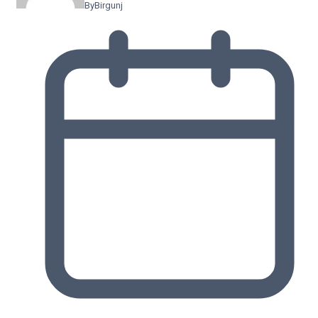
By
Birgunj