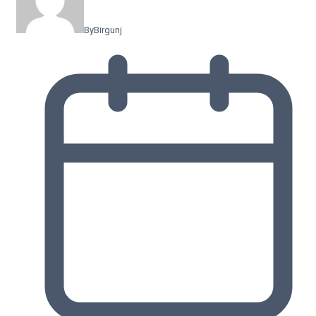
By
Birgunj