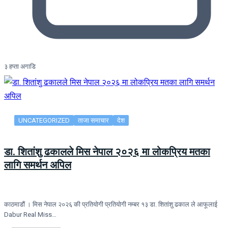
३ हप्ता अगाडि
UNCATEGORIZED
ताजा समाचार
देश
डा. शितांशु ढकालले मिस नेपाल २०२६ मा लोकप्रिय मतका
लागि समर्थन अपिल
काठमाडौं । मिस नेपाल २०२६ की प्रतियोगी प्रतियोगी नम्बर १३ डा. शितांशु ढकाल ले आफूलाई
Dabur Real Miss…