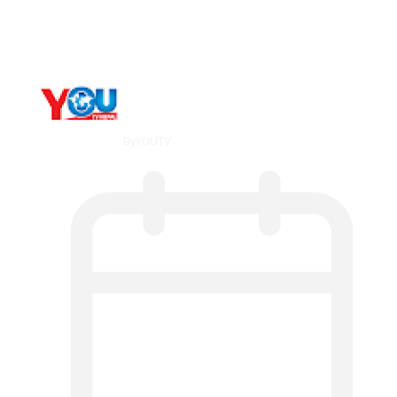
Counseling…
By
YOUTV