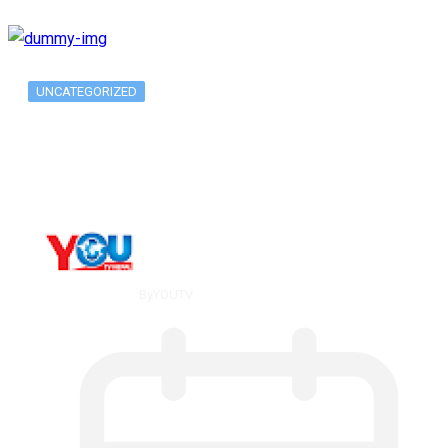
UNCATEGORIZED
What Is ADX Average Directional Index…
By
YOUTV