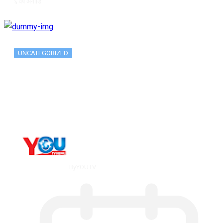
६ वर्ष अगाडि
UNCATEGORIZED
Metatrader 5 метатрейдер, мета трейд,
мт,…
By
YOUTV