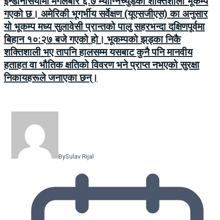
इन्डोनेसियामा मंगलबार ६.७ म्याग्निच्युडको शक्तिशाली भूकम्प
गएको छ। अमेरिकी भूगर्भीय सर्वेक्षण (यूएसजीएस) का अनुसार
यो भूकम्प मध्य सुलावेसी प्रान्तको पालु सहरभन्दा दक्षिणपूर्वमा
बिहान १०:२७ बजे गएको हो। भूकम्पको झड्का निकै
शक्तिशाली भए तापनि हालसम्म यसबाट कुनै पनि मानवीय
हताहत वा भौतिक क्षतिको विवरण भने प्राप्त नभएको सुरक्षा
निकायहरूले जनाएका छन्।
By
Sulav Rijal