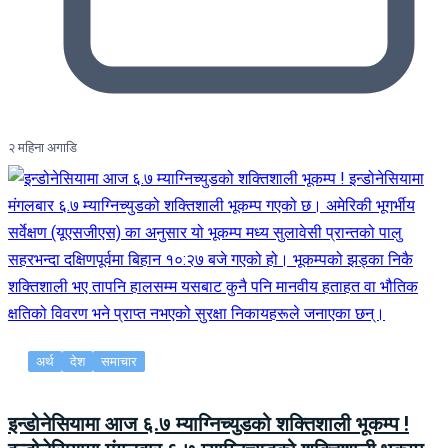
२ महिना अगाडि
अर्थ
देश
समाचार
इन्डोनेसियामा आज ६.७ म्याग्निच्युडको शक्तिशाली भूकम्प !