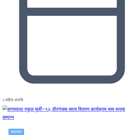
२ महिना अगाडि
समाचार