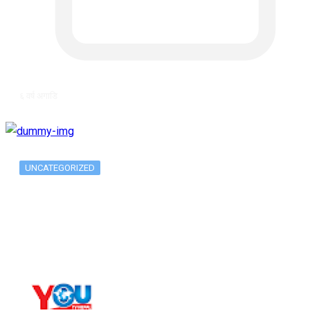
६ वर्ष अगाडि
UNCATEGORIZED
Long-term alcohol consumption alters
dorsal striatal…