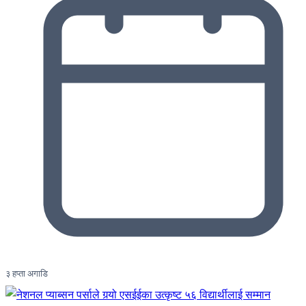
३ हप्ता अगाडि