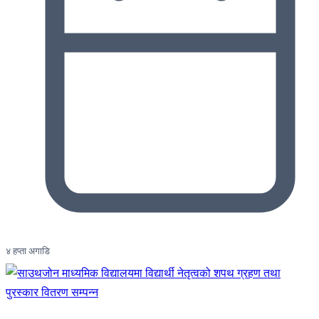
४ हप्ता अगाडि