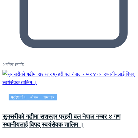
२ महिना अगाडि
प्रदेश नं १
मौसम
समाचार
सुनसरीकाे गढीमा सशस्त्र प्रहरी बल नेपाल नम्बर ४ गण
स्थानीयलाई विपद् स्वयंसेवक तालिम ।